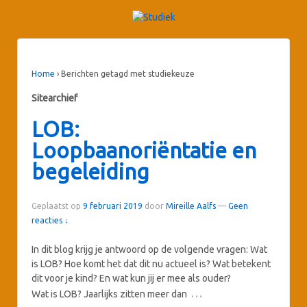
Home
›
Berichten getagd met studiekeuze
Sitearchief
LOB:
Loopbaanoriëntatie en
begeleiding
Geplaatst op
9 februari 2019
door
Mireille Aalfs
—
Geen
reacties ↓
In dit blog krijg je antwoord op de volgende vragen: Wat
is LOB? Hoe komt het dat dit nu actueel is? Wat betekent
dit voor je kind? En wat kun jij er mee als ouder?
…
Wat is LOB? Jaarlijks zitten meer dan