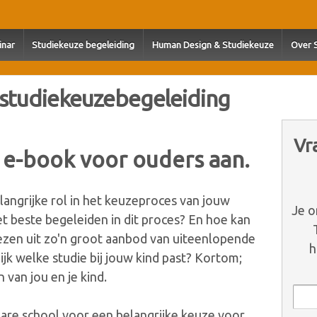
nar
Studiekeuze begeleiding
Human Design & Studiekeuze
Over 
e studiekeuzebegeleiding
Vr
s e-book voor ouders aan.
langrijke rol in het keuzeproces van jouw
Je o
het beste begeleiden in dit proces? En hoe kan
iezen uit zo'n groot aanbod van uiteenlopende
h
ijk welke studie bij jouw kind past? Kortom;
 van jou en je kind.
are school voor een belangrijke keuze voor